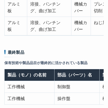
アルミ
溶接、パンチン
機械カ
プレス 
板
グ、曲げ加工
バー
切削・
アルミ
溶接、パンチン
機械カ
ねじ加
板
グ、曲げ加工
バー
最終製品
保有技術や製品品目が最終的に活かされている製品
製品（モノ）の名前
部品（パーツ）名
製
工作機械
制御盤
機
工作機械
操作盤
機