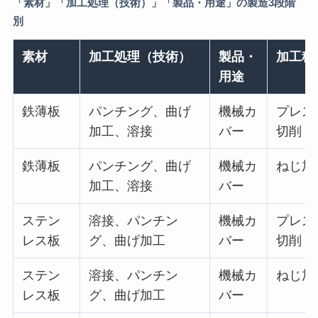
「素材」「加工処理（技術）」「製品・用途」の製造3段階
別
素材
加工処理（技術）
製品・
加工種
用途
鉄薄板
パンチング、曲げ
機械カ
プレス 
加工、溶接
バー
切削・
鉄薄板
パンチング、曲げ
機械カ
ねじ加
加工、溶接
バー
ステン
溶接、パンチン
機械カ
プレス 
レス板
グ、曲げ加工
バー
切削・
ステン
溶接、パンチン
機械カ
ねじ加
レス板
グ、曲げ加工
バー