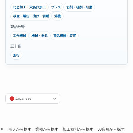
ねじ加工・穴あけ加工
プレス
切削・研削・研磨
板金・製缶・曲げ・切断
溶接
製品分野
工作機械
機械・器具
電気機器・装置
五十音
あ行
Japanese
モノから探す
業種から探す
加工種別から探す
50音順から探す