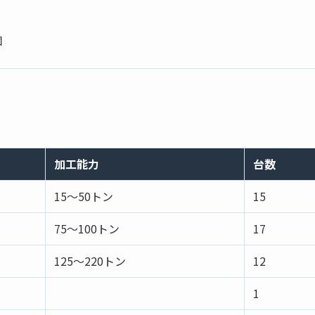
個
加工能力
台数
15～50トン
15
75～100トン
17
125～220トン
12
1