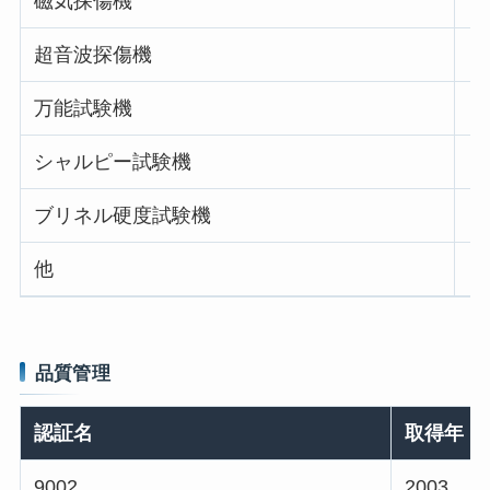
磁気探傷機
超音波探傷機
万能試験機
シャルピー試験機
ブリネル硬度試験機
他
品質管理
認証名
取得年
9002
2003