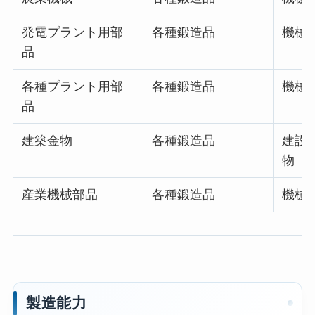
発電プラント用部
各種鍛造品
機械・
品
各種プラント用部
各種鍛造品
機械・
品
建築金物
各種鍛造品
建設
物
産業機械部品
各種鍛造品
機械・
製造能力