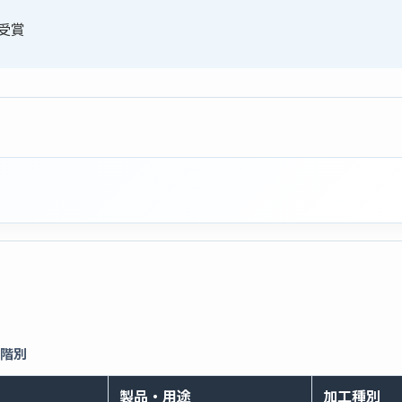
受賞
段階別
製品・用途
加工種別