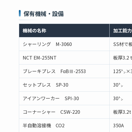
保有機械・設備
機械の名称
加工能力
シャーリング M-3060
SS材で
NCT EM-255NT
板厚3.
ブレーキプレス FαBⅢ-2553
125㌧×
セットプレス SP-30
30㌧
アイアンワーカー SPI-30
30㌧
コーナーシャー CSW-220
板厚3.2
半自動溶接機 CO2
350A