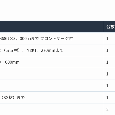
台数
板厚6t×3，000㎜まで フロントゲージ付
1
2ｔ（ＳＳ材）、Ｙ軸1，270mmまで
1
3，000mm
1
1
1
t（SS材）まで
1
2