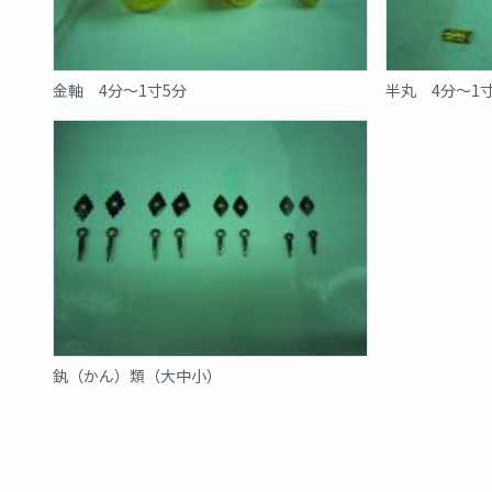
金軸 4分～1寸5分
半丸 4分～1
釻（かん）類（大中小）