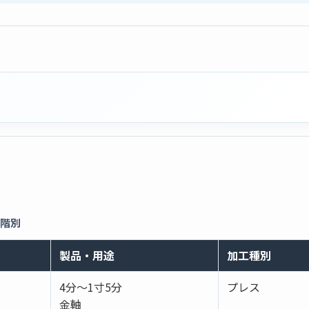
段階別
製品・用途
加工種別
4分～1寸5分
プレス
金軸