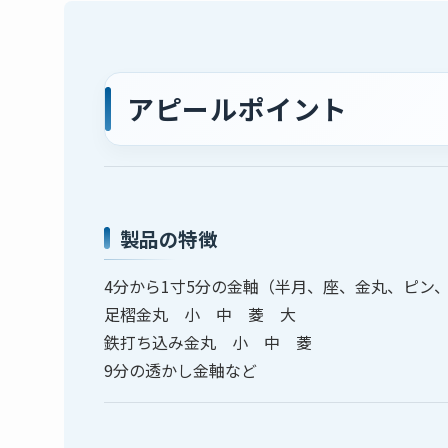
アピールポイント
製品の特徴
4分から1寸5分の金軸（半月、座、金丸、ピン
足槢金丸 小 中 菱 大
鉄打ち込み金丸 小 中 菱
9分の透かし金軸など