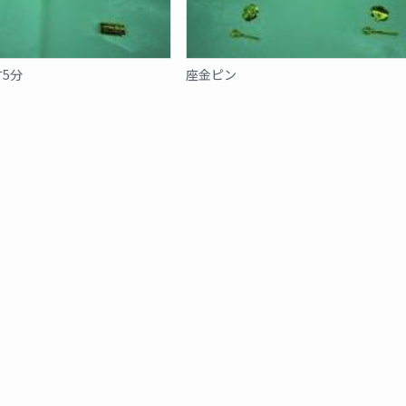
寸5分
座金ピン