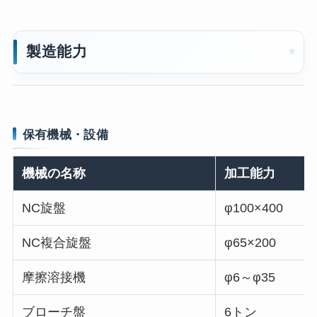
製造能力
保有機械・設備
機械の名称
加工能力
NC旋盤
φ100×400
NC複合旋盤
φ65×200
摩擦溶接機
φ6～φ35
ブローチ盤
6トン