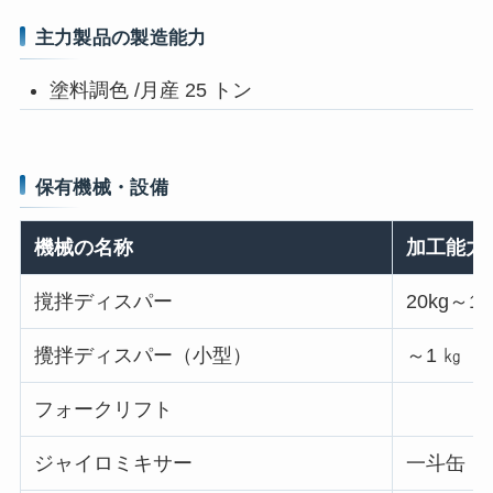
主力製品の製造能力
塗料調色 /月産 25 トン
保有機械・設備
機械の名称
加工能力
撹拌ディスパー
20kg～1
攪拌ディスパー（小型）
～1 ㎏
フォークリフト
ジャイロミキサー
一斗缶