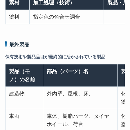
素材
加工処理（技術）
製品・用
塗料
指定色の色合せ調合
最終製品
保有技術や製品品目が最終的に活かされている製品
製品（モ
部品（パーツ）名
製
ノ）の名前
建造物
外内壁、屋根、床、
化
塗
車両
車体、樹脂パーツ、タイヤ
化
ホイール、荷台
塗