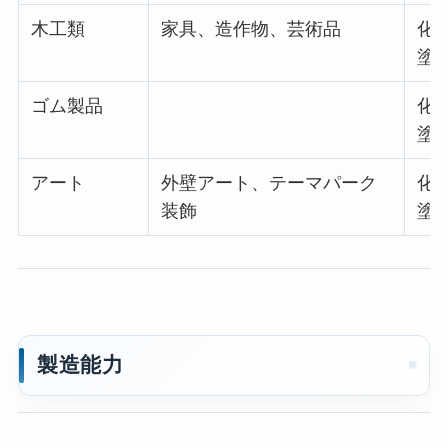
木工類
家具、造作物、芸術品
化
塗
ゴム製品
化
塗
アート
外壁アート、テーマパーク
化
装飾
塗
製造能力