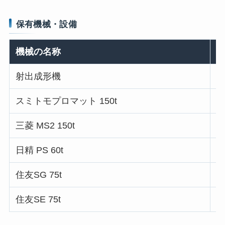
保有機械・設備
機械の名称
射出成形機
スミトモプロマット 150t
4
三菱 MS2 150t
5
日精 PS 60t
3
住友SG 75t
3
住友SE 75t
3