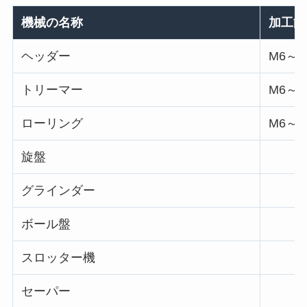
機械の名称
加工能
ヘッダー
M6～M
トリーマー
M6～M
ローリング
M6～M
旋盤
グラインダー
ボール盤
スロッター機
セーパー