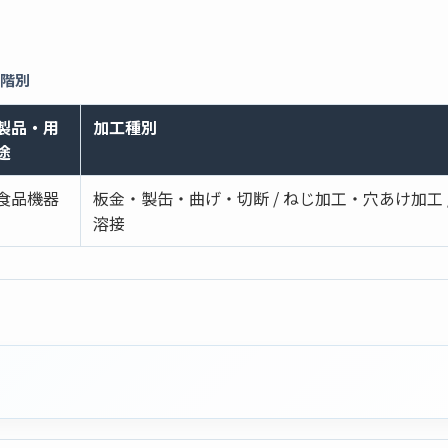
段階別
製品・用
加工種別
途
食品機器
板金・製缶・曲げ・切断 / ねじ加工・穴あけ加工 
溶接