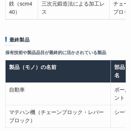
鉄（scm4
三次元鍛造法による加工レ
チェー
40）
ス
ブロッ
最終製品
保有技術や製品品目が最終的に活かされている製品
製品（モノ）の名前
部品（
名
自動車
ボール
ント
マテハン機（チェーンブロック・レバー
シーブ
ブロック）