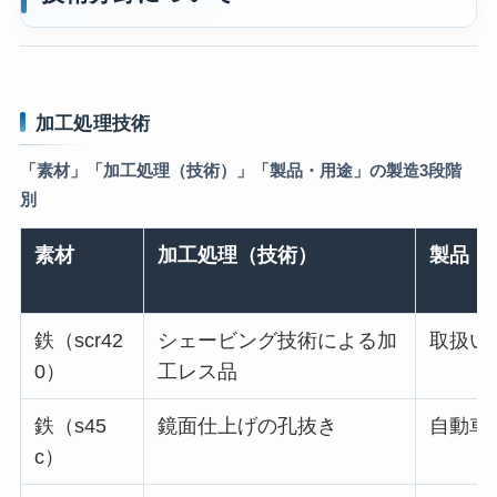
加工処理技術
「素材」「加工処理（技術）」「製品・用途」の製造3段階
別
素材
加工処理（技術）
製品・
鉄（scr42
シェービング技術による加
取扱い
0）
工レス品
鉄（s45
鏡面仕上げの孔抜き
自動車
c）