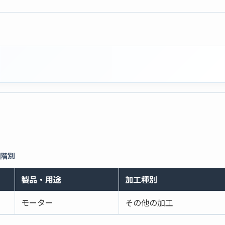
段階別
製品・用途
加工種別
モーター
その他の加工