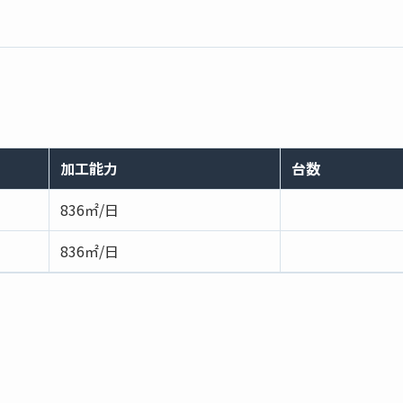
加工能力
台数
836㎡/日
836㎡/日