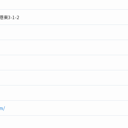
3-1-2
om/