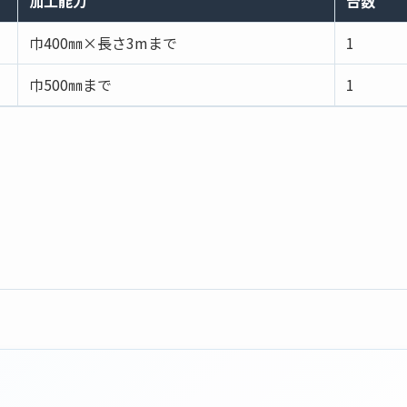
加工能力
台数
巾400㎜×長さ3mまで
1
巾500㎜まで
1