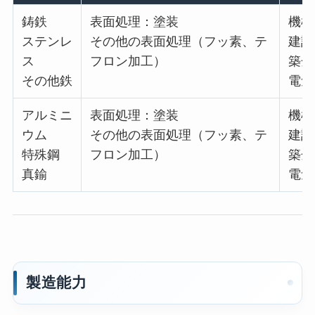
鋳鉄
表面処理：塗装
機械
ステンレ
その他の表面処理（フッ素、テ
建設
ス
フロン加工）
築金
その他鉄
電気
アルミニ
表面処理：塗装
機械
ウム
その他の表面処理（フッ素、テ
建設
特殊鋼
フロン加工）
築金
真鍮
電気
製造能力