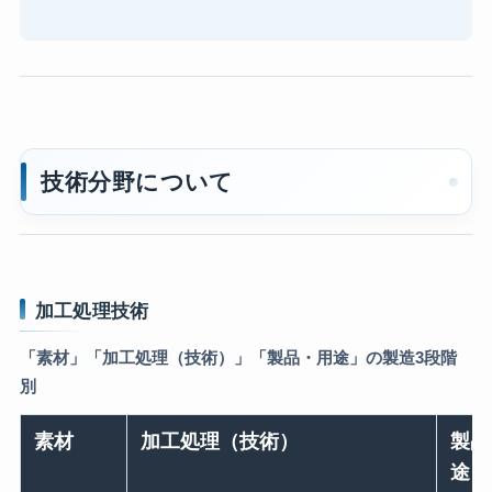
技術分野について
加工処理技術
「素材」「加工処理（技術）」「製品・用途」の製造3段階
別
素材
加工処理（技術）
製品
途