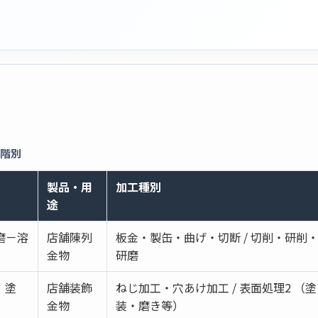
段階別
）
製品・用
加工種別
途
磨－溶
店舗陳列
板金・製缶・曲げ・切断 / 切削・研削
金物
研磨
、塗
店舗装飾
ねじ加工・穴あけ加工 / 表面処理2 （塗
金物
装・磨き等）