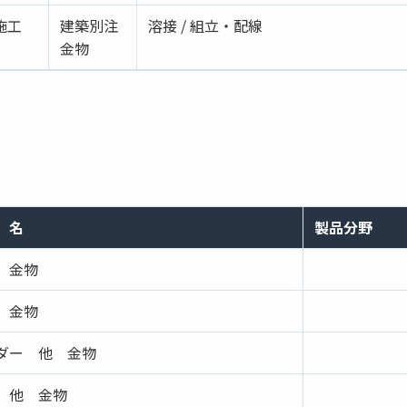
施工
建築別注
溶接 / 組立・配線
金物
）名
製品分野
 金物
 金物
ダー 他 金物
 他 金物