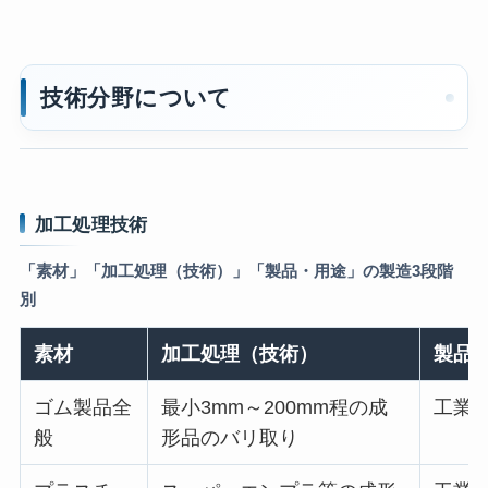
技術分野について
加工処理技術
「素材」「加工処理（技術）」「製品・用途」の製造3段階
別
素材
加工処理（技術）
製品
ゴム製品全
最小3mm～200mm程の成
工業
般
形品のバリ取り