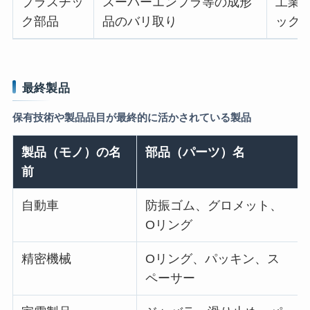
プラスチッ
スーパーエンプラ等の成形
工業
ク部品
品のバリ取り
ック
最終製品
保有技術や製品品目が最終的に活かされている製品
製品（モノ）の名
部品（パーツ）名
前
自動車
防振ゴム、グロメット、
Oリング
精密機械
Oリング、パッキン、ス
ペーサー