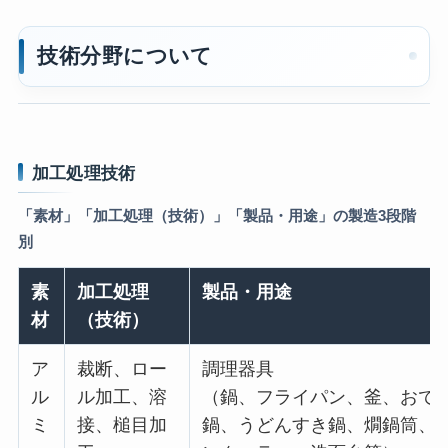
技術分野について
加工処理技術
「素材」「加工処理（技術）」「製品・用途」の製造3段階
別
素
加工処理
製品・用途
材
（技術）
ア
裁断、ロー
調理器具
ル
ル加工、溶
（鍋、フライパン、釜、おで
ミ
接、槌目加
鍋、うどんすき鍋、燗鍋筒、