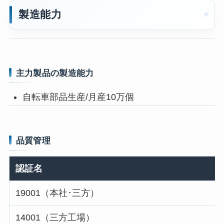
製造能力
主力製品の製造能力
自転車部品生産/月産10万個
品質管理
認証名
19001（本社･三方）
14001（三方工場）