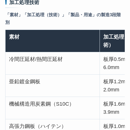
加工処理技術
「素材」「加工処理（技術）」「製品・用途」の製造3段階
別
素材
加工処理（
術）
冷間圧延材/熱間圧延材
板厚0.5m
6.0mm
亜鉛鍍金鋼板
板厚1.2m
2.0mm
機械構造用炭素鋼（S10C）
板厚1.6m
3.9mm
高張力鋼板（ハイテン）
板厚1.0m