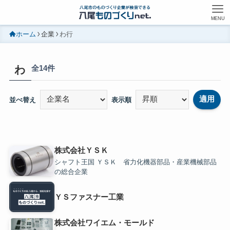
MENU
ホーム
企業
わ行
わ
全14件
適用
並べ替え
表示順
株式会社ＹＳＫ
シャフト王国 ＹＳＫ 省力化機器部品・産業機械部品
の総合企業
ＹＳファスナー工業
株式会社ワイエム・モールド