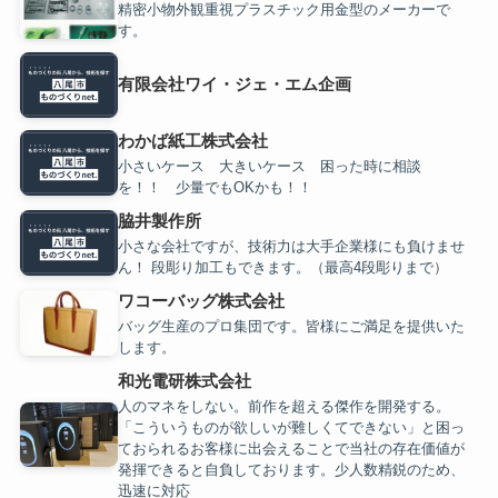
精密小物外観重視プラスチック用金型のメーカーで
す。
有限会社ワイ・ジェ・エム企画
わかば紙工株式会社
小さいケース 大きいケース 困った時に相談
を！！ 少量でもOKかも！！
脇井製作所
小さな会社ですが、技術力は大手企業様にも負けませ
ん！ 段彫り加工もできます。（最高4段彫りまで）
ワコーバッグ株式会社
バッグ生産のプロ集団です。皆様にご満足を提供いた
します。
和光電研株式会社
人のマネをしない。前作を超える傑作を開発する。
「こういうものが欲しいが難しくてできない」と困っ
ておられるお客様に出会えることで当社の存在価値が
発揮できると自負しております。少人数精鋭のため、
迅速に対応