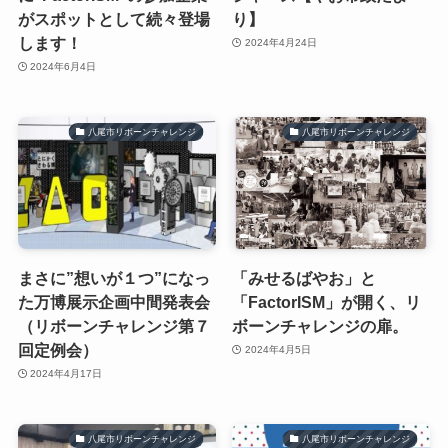
がスポットとして続々登場
り】
します！
2024年4月24日
2024年6月4日
八尾市リボーンチャレンジ
八尾市リボーンチャレンジ
まさに”想いが１つ”になっ
「みせるばやお」と
た万博展示企画中間発表会
「FactorISM」が開く、リ
（リボーンチャレンジ第７
ボーンチャレンジの扉。
回定例会）
2024年4月5日
2024年4月17日
八尾市リボーンチャレンジ
八尾市リボーンチャレンジ