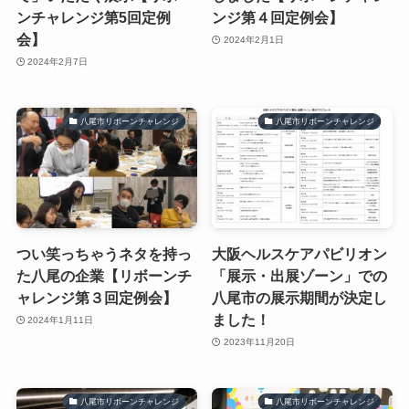
ンチャレンジ第5回定例
ンジ第４回定例会】
会】
2024年2月1日
2024年2月7日
八尾市リボーンチャレンジ
八尾市リボーンチャレンジ
つい笑っちゃうネタを持っ
大阪ヘルスケアパビリオン
た八尾の企業【リボーンチ
「展示・出展ゾーン」での
ャレンジ第３回定例会】
八尾市の展示期間が決定し
ました！
2024年1月11日
2023年11月20日
八尾市リボーンチャレンジ
八尾市リボーンチャレンジ