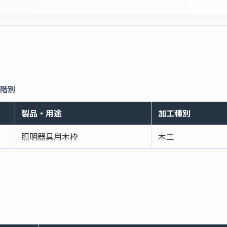
段階別
製品・用途
加工種別
照明器具用木枠
木工