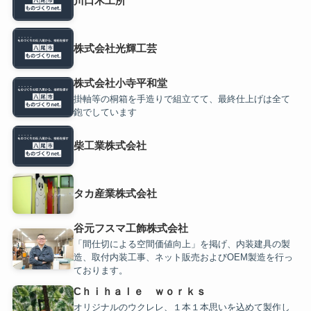
川口木工所
株式会社光輝工芸
株式会社小寺平和堂
掛軸等の桐箱を手造りで組立てて、最終仕上げは全て
鉋でしています
柴工業株式会社
タカ産業株式会社
谷元フスマ工飾株式会社
「間仕切による空間価値向上」を掲げ、内装建具の製
造、取付内装工事、ネット販売およびOEM製造を行っ
ております。
Cｈｉｈａｌｅ ｗｏｒｋｓ
オリジナルのウクレレ、１本１本思いを込めて製作し