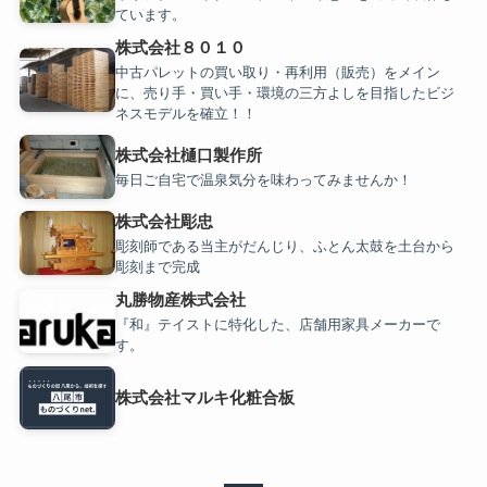
ています。
株式会社８０１０
中古パレットの買い取り・再利用（販売）をメイン
に、売り手・買い手・環境の三方よしを目指したビジ
ネスモデルを確立！！
株式会社樋口製作所
毎日ご自宅で温泉気分を味わってみませんか！
株式会社彫忠
彫刻師である当主がだんじり、ふとん太鼓を土台から
彫刻まで完成
丸勝物産株式会社
『和』テイストに特化した、店舗用家具メーカーで
す。
株式会社マルキ化粧合板