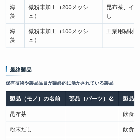
海
微粉末加工（200メッシ
昆布茶、イン
藻
ュ）
し
海
微粉末加工（100メッシ
工業用糊材
藻
ュ）
最終製品
保有技術や製品品目が最終的に活かされている製品
製品（モノ）の名前
部品（パーツ）名
製品分
昆布茶
飲食料
粉末だし
飲食料