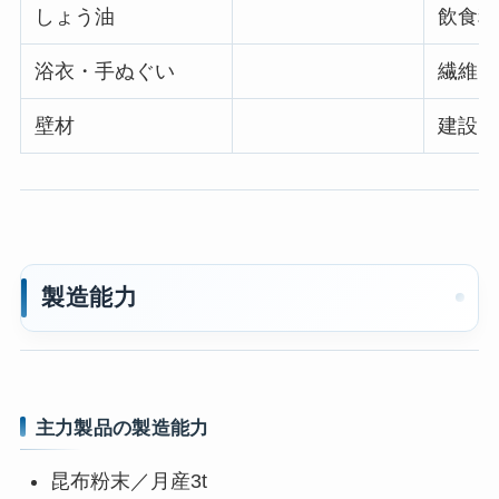
しょう油
飲食料
浴衣・手ぬぐい
繊維・
壁材
建設・
製造能力
主力製品の製造能力
昆布粉末／月産3t