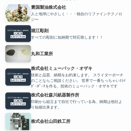
豊国製油株式会社
人と地球にやさしく・・・独自のリファインテクノロ
ジー
堀江彫刻
すべての彫刻に短納期で対応致します！！
丸和工業所
株式会社ミューパック・オザキ
技術と品質、納期をお約束します。 スライダーポーチ
のことならご相談ください。 世界で一番ちっちゃいｽﾗｲ
ﾀﾞｰﾎﾟｰﾁを作る、技術のミューパック・オザキです
株式会社森川紙器製作所
印刷から組立まで自社で行っている為、納期は他社よ
り短縮出来ます。
株式会社山田鉄工所