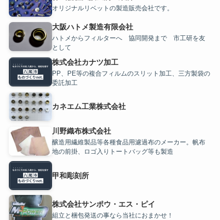
オリジナルリベットの製造販売会社です。
大阪ハトメ製造有限会社
ハトメからフィルターへ 協同開発まで 市工研を友
として
株式会社カナツ加工
PP、PE等の複合フィルムのスリット加工、三方製袋の
委託加工
カネエム工業株式会社
川野織布株式会社
醸造用繊維製品等各種食品用濾過布のメーカー。帆布
地の前掛、ロゴ入りトートバッグ等も製造
甲和彫刻所
株式会社サンポウ・エス・ピイ
組立と梱包発送の事なら当社におまかせ！