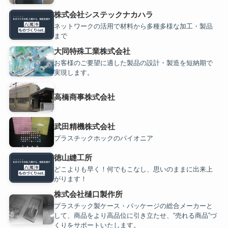
株式会社システックナカハラ
ネットワークの活用で材料から多種多様な加工・製品
まで
大同特殊工業株式会社
お客様のご要望に適した製品の設計・製造を短納期で
実現します。
高橋商事株式会社
武田精機株式会社
プラスチックホックのパイオニア
徳山縫工所
どこよりも早く！何でもこなし、思いのままに出来上
がります！
株式会社樋口製作所
プラスチック製ケース・パッケージの総合メーカーと
して、商品をより高品位に引き立たせ、“売れる商品”づ
くりをサポートいたします。