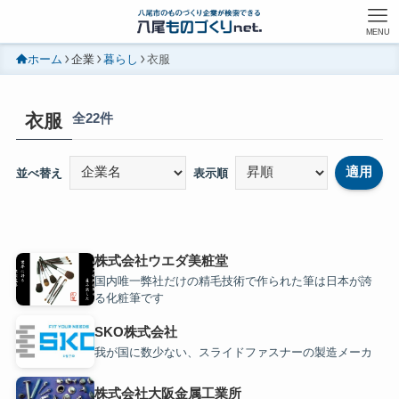
MENU
ホーム
企業
暮らし
衣服
衣服
全22件
適用
並べ替え
表示順
株式会社ウエダ美粧堂
国内唯一弊社だけの精毛技術で作られた筆は日本が誇
る化粧筆です
SKO株式会社
我が国に数少ない、スライドファスナーの製造メーカ
株式会社大阪金属工業所