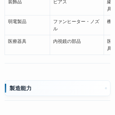
装飾品
ピアス
繊
具
弱電製品
ファンヒーター・ノズ
機械
ル
医療器具
内視鏡の部品
医療
具
製造能力