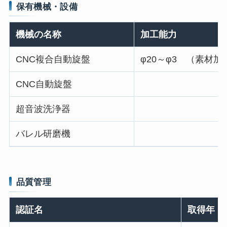
保有機械・設備
機械の名称
加工能力
CNC複合自動旋盤
φ20～φ3 （素材加
CNC自動旋盤
超音波洗浄器
バレル研磨機
品質管理
認証名
取得年