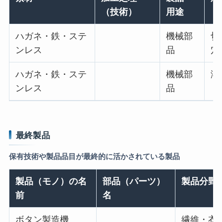
（技術）
用途
ハガネ・鉄・ステ
機械部
切
ンレス
品
穴
ハガネ・鉄・ステ
機械部
溶
ンレス
品
最終製品
保有技術や製品品目が最終的に活かされている製品
製品（モノ）の名
部品（パーツ）
製品分野
前
名
ボタン製造機
繊維・衣料