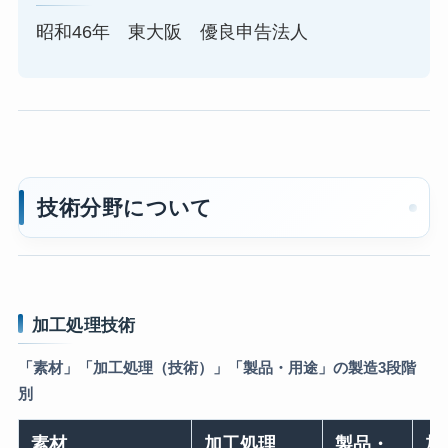
昭和46年 東大阪 優良申告法人
技術分野について
加工処理技術
「素材」「加工処理（技術）」「製品・用途」の製造3段階
別
素材
加工処理
製品・
加