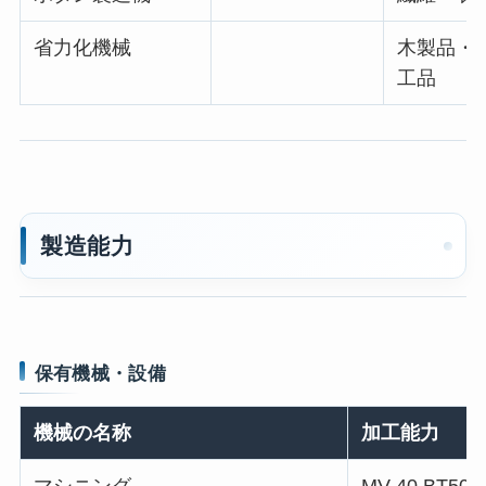
省力化機械
木製品・紙
工品
製造能力
保有機械・設備
機械の名称
加工能力
マシニング
MV-40 BT50