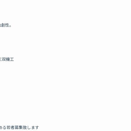
独創性。
三双機工
ある若者募集致します