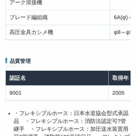
アーク溶接機
ブレード編組織
6A(φ)～4
高圧金具カシメ機
φ8～φ30
品質管理
認証名
取得年
9001
2005
・フレキシブルホース：日本水道協会型式承認
品 ・フレキシブルホース：消防法認定可?管
継手 ・フレキシブルホース：加圧送水装置用