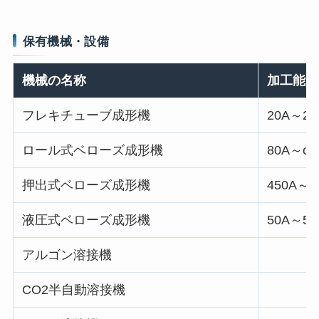
保有機械・設備
機械の名称
加工能力
フレキチューブ成形機
20A～20
ロール式ベローズ成形機
80A～φ6
押出式ベローズ成形機
450A～φ
液圧式ベローズ成形機
50A～50
アルゴン溶接機
CO2半自動溶接機