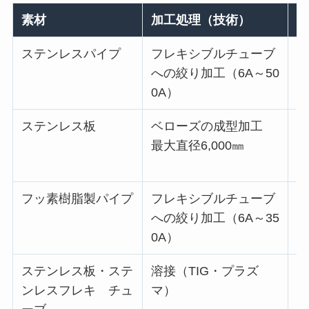
素材
加工処理（技術）
製
ステンレスパイプ
フレキシブルチューブ
フ
への絞り加工（6A～50
ホ
0A）
ステンレス板
ベローズの成型加工
伸
最大直径6,000㎜
フッ素樹脂製パイプ
フレキシブルチューブ
フ
への絞り加工（6A～35
ホ
0A）
ステンレス板・ステ
溶接（TIG・プラズ
フ
ンレスフレキ チュ
マ）
ホ