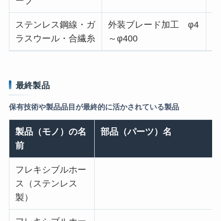
ーブ
管
ステンレス鋼線・ガ
外装ブレード加工 φ4
フ
ラスウール・合繊糸
～φ400
ホ
最終製品
保有技術や製品品目が最終的に活かされている製品
製品（モノ）の名
部品（パーツ）名
前
フレキシブルホー
ス（ステンレス
製）