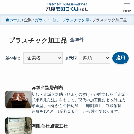
MENU
ホーム
企業
ガラス・ゴム・プラスチック等
プラスチック加工品
プラスチック加工品
全49件
適用
並べ替え
表示順
赤坂金型彫刻所
初代・赤坂兵之助（ひょうのすけ）が確立した『赤坂
式半月彫刻法』をもって、現代の加工機による射出成
形金型、画像からの転写加工、彫刻加工、刻印作製、
造形を1940年（昭和１５年）から営んでおります。
有限会社旭電工社