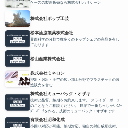
ケースの製造販売なら株式会社ハリケーン
株式会社ポップ工芸
松本油脂製薬株式会社
界面科学の分野で数多くのトップシェアの商品を有し
ております
松山産業株式会社
株式会社ミネロン
押出・射出・圧空の広い加工分野でプラスチックの製
造販売を営む
株式会社ミューパック・オザキ
技術と品質、納期をお約束します。 スライダーポーチ
のことならご相談ください。 世界で一番ちっちゃいｽﾗｲ
ﾀﾞｰﾎﾟｰﾁを作る、技術のミューパック・オザキです
有限会社明和化成
小回り対応が可能。納期対応、独自の射出成形技術、