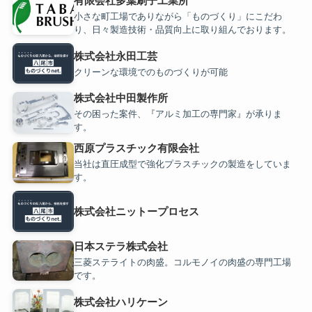
有限会社多葉刷子工業所
小さな町工場でありながら「ものづくり」にこだわ
り、日々製造技術・品質向上に取り組んでおります。
株式会社永田工芸
クリーンな環境でのものづくりが可能
株式会社中田製作所
その困った案件、『アルミ加工の専門家』が承りま
す。
西原プラスチック有限会社
当社は直圧成型で強化プラスチックの製造をしていま
す。
株式会社ニットープロセス
日本ステラ株式会社
三菱ステライトの肉盛。コルモノイの肉盛の専門工場
です。
株式会社ハリケーン