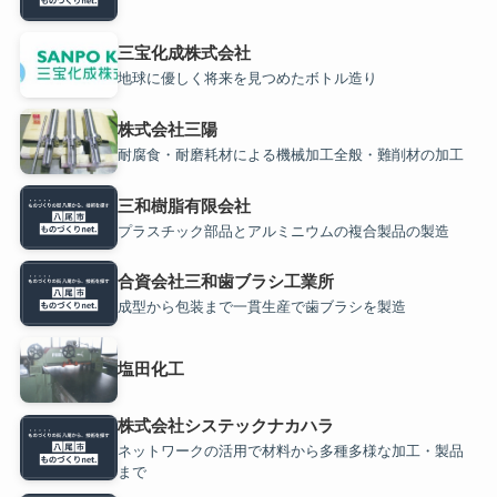
三宝化成株式会社
地球に優しく将来を見つめたボトル造り
株式会社三陽
耐腐食・耐磨耗材による機械加工全般・難削材の加工
三和樹脂有限会社
プラスチック部品とアルミニウムの複合製品の製造
合資会社三和歯ブラシ工業所
成型から包装まで一貫生産で歯ブラシを製造
塩田化工
株式会社システックナカハラ
ネットワークの活用で材料から多種多様な加工・製品
まで