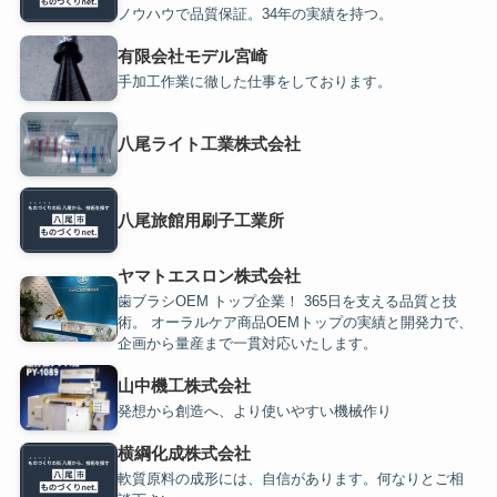
ノウハウで品質保証。34年の実績を持つ。
有限会社モデル宮崎
手加工作業に徹した仕事をしております。
八尾ライト工業株式会社
八尾旅館用刷子工業所
ヤマトエスロン株式会社
歯ブラシOEM トップ企業！ 365日を支える品質と技
術。 オーラルケア商品OEMトップの実績と開発力で、
企画から量産まで一貫対応いたします。
山中機工株式会社
発想から創造へ、より使いやすい機械作り
横綱化成株式会社
軟質原料の成形には、自信があります。何なりとご相