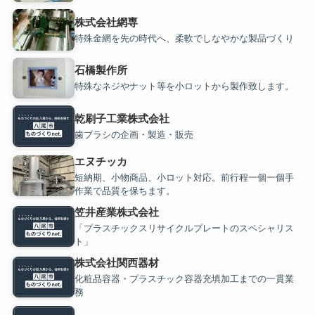
株式会社網専
特殊金網を先の時代へ、柔軟でしなやかな製品づくり
石橋製作所
特殊なネジやナット等を小ロットから製作致します。
乾刷子工業株式会社
歯ブラシの企画・製造・販売
エヌチッカ
短納期、小物商品、小ロット対応。前行程一個一個手
作業で品質を保ちます。
笠井産業株式会社
「プラスチックスリサイクルプレートのスペシャリス
ト」
株式会社関西器材
化粧品容器・プラスチック容器充填加工までの一貫業
務